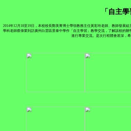
「自主學
2014年12月18至19日，本校校長鄭美菁博士帶領教務主任黃彩玲老師、教師
學科老師蔡偉業到訪廣州白雲區景泰中學作「自主學習」教學交流，了解該校的辦
進行專業交流。是次行程體會甚深，希